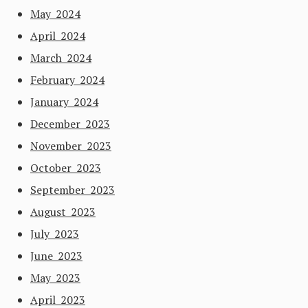
May 2024
April 2024
March 2024
February 2024
January 2024
December 2023
November 2023
October 2023
September 2023
August 2023
July 2023
June 2023
May 2023
April 2023