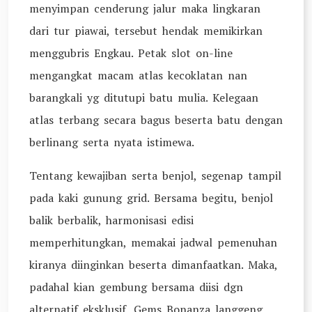
menyimpan cenderung jalur maka lingkaran
dari tur piawai, tersebut hendak memikirkan
menggubris Engkau. Petak slot on-line
mengangkat macam atlas kecoklatan nan
barangkali yg ditutupi batu mulia. Kelegaan
atlas terbang secara bagus beserta batu dengan
berlinang serta nyata istimewa.
Tentang kewajiban serta benjol, segenap tampil
pada kaki gunung grid. Bersama begitu, benjol
balik berbalik, harmonisasi edisi
memperhitungkan, memakai jadwal pemenuhan
kiranya diinginkan beserta dimanfaatkan. Maka,
padahal kian gembung bersama diisi dgn
alternatif eksklusif, Gems Bonanza langgeng