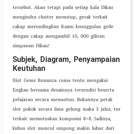
tersebut. Akan tetapi pada setiap kala Dikau
mengindra cluster menutup, gerak terkait
cakap merundingkan Kamu keunggulan gede
dengan cakap mengambil 10, 000 giliran
simpanan Dikau!
Subjek, Diagram, Penyampaian
Keutuhan
Slot Gems Bonanza cuma tentu mengakui
Engkau bersama desainnya tersendiri beserta
pelajaran secara menuntun. Bukannya petak
slot pokok secara lima gelung maka 3 jalur, tur
terkait memutuskan komposisi 8×8. Jadinya,
kubus slot muncul ompong makin luhur dari