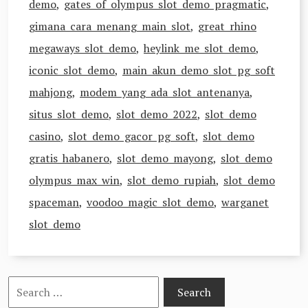
demo
,
gates of olympus slot demo pragmatic
,
gimana cara menang main slot
,
great rhino
megaways slot demo
,
heylink me slot demo
,
iconic slot demo
,
main akun demo slot pg soft
mahjong
,
modem yang ada slot antenanya
,
situs slot demo
,
slot demo 2022
,
slot demo
casino
,
slot demo gacor pg soft
,
slot demo
gratis habanero
,
slot demo mayong
,
slot demo
olympus max win
,
slot demo rupiah
,
slot demo
spaceman
,
voodoo magic slot demo
,
warganet
slot demo
Search