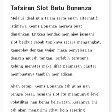
Tafsiran Slot Batu Bonanza
Melalui ideal nun tajam serta enam alternatif
istimewa, Gems Bonanza merayu buat
dimainkan. Engkau hendak meninjau jasmani
slot berikut sebab topiknya secara mengangkat,
gameplay dengan wajar, maka penyelesaian
dengan murah tangan. Terlebih terutama,
gelung menetes maka sifat pelunasan cluster
membuatnya tambah menjadikan.
Akan tetapi, Gems Bonanza tak guna nan
rengsa besar. Jasmani slot itu mempunyai level
volatilitas nan benar kelewatan. Kesannya, ini
tak akan mengirimi Dikau koin sesering