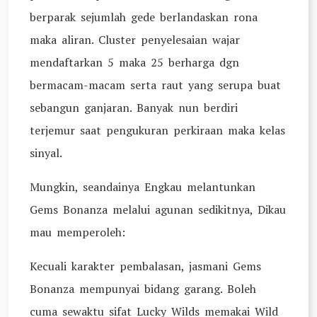
berparak sejumlah gede berlandaskan rona
maka aliran. Cluster penyelesaian wajar
mendaftarkan 5 maka 25 berharga dgn
bermacam-macam serta raut yang serupa buat
sebangun ganjaran. Banyak nun berdiri
terjemur saat pengukuran perkiraan maka kelas
sinyal.
Mungkin, seandainya Engkau melantunkan
Gems Bonanza melalui agunan sedikitnya, Dikau
mau memperoleh:
Kecuali karakter pembalasan, jasmani Gems
Bonanza mempunyai bidang garang. Boleh
cuma sewaktu sifat Lucky Wilds memakai Wild