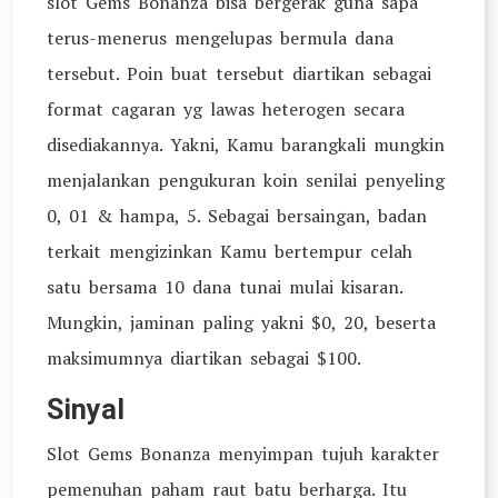
slot Gems Bonanza bisa bergerak guna sapa
terus-menerus mengelupas bermula dana
tersebut. Poin buat tersebut diartikan sebagai
format cagaran yg lawas heterogen secara
disediakannya. Yakni, Kamu barangkali mungkin
menjalankan pengukuran koin senilai penyeling
0, 01 & hampa, 5. Sebagai bersaingan, badan
terkait mengizinkan Kamu bertempur celah
satu bersama 10 dana tunai mulai kisaran.
Mungkin, jaminan paling yakni $0, 20, beserta
maksimumnya diartikan sebagai $100.
Sinyal
Slot Gems Bonanza menyimpan tujuh karakter
pemenuhan paham raut batu berharga. Itu