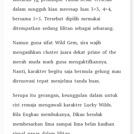
dalam sungguh kian meresap luas 3×3, 4×4,
bersama 5×5. Tersebut dipilih memakai
ditempatkan sedang lilitan sebagai sebarang.
Namun guna sifat Wild Gem, sira wajib
mengasihkan cluster juara dekat prime of the
merah muda mark guna mengaktifkannya.
Nanti, karakter begitu saja bermula gelung mau
direnovasi tepat menjelma tanda buas.
Serupa itu gerangan, keunggulan dalam untuk
ciri remaja mengawali karakter Lucky Wilds.
Bila Engkau membukanya, Dikau hendak
membesarkan lima sampai lima belas kasihan
sinyal ganas dalam lilitan.