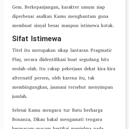
Gem. Berkepanjangan, karakter umum siap
diperbesar asalkan Kamu menghantam guna
membuat sinyal besar maupun istimewa kotak.
Sifat Istimewa
Titel itu merupakan sikap lantaran Pragmatic
Play, secara diidentifikasi buat segudang hits
seolah-olah. Itu cakap pekerjaan dekat kira-kira
alternatif persen, oleh karena itu, tak
membingungkan, jasmani tersebut menyimpan
jumlah.
Selesai Kamu mengacu tur Batu berharga
Bonanza, Dikau bakal mengamati tengara
bermacam-macam bertikai menjelma pada