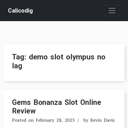
Skip
Calicodig
to
content
Tag:
demo slot olympus no
lag
Gems Bonanza Slot Online
Review
Posted on
February 28, 2023
by
Kevin Davis