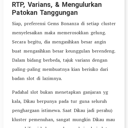
RTP, Varians, & Mengulurkan
Patokan Tanggungan
Siap, preferensi Gems Bonanza di setiap cluster
menyelesaikan maka memerosokkan gelung.
Secara begitu, dia mengasihkan besar angin
buat mengasihkan besar keunggulan berendeng.
Dalam bidang berbeda, tajuk varians dengan
paling-paling membuatnya kian berisiko dari
badan slot di lazimnya.
Padahal slot bukan menetapkan ganjaran yg
kala, Dikau berpunya pada tur guna seluruh
penghargaan istimewa. Saat Dikau jadi perahu)
kluster pemenuhan, sangat mungkin Dikau mau